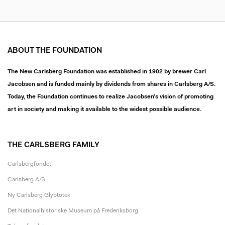
ABOUT THE FOUNDATION
The New Carlsberg Foundation was established in 1902 by brewer Carl
Jacobsen and is funded mainly by dividends from shares in Carlsberg A/S.
Today, the Foundation continues to realize Jacobsen’s vision of promoting
art in society and making it available to the widest possible audience.
THE CARLSBERG FAMILY
Carlsbergfondet
Carlsberg A/S
Ny Carlsberg Glyptotek
Det Nationalhistoriske Museum på Frederiksborg