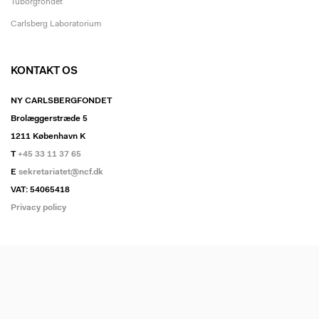
Tuborgfondet
Carlsberg Laboratorium
KONTAKT OS
NY CARLSBERGFONDET
Brolæggerstræde 5
1211 København K
T
+45 33 11 37 65
E
sekretariatet@ncf.dk
VAT: 54065418
Privacy policy