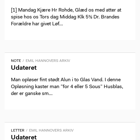
[1] Mandag Kjære Hr Rohde, Glæd os med atter at
spise hos os Tors dag Middag Klk 5½ Dr. Brandes
Forældre har givet Løf…
NOTE
EMIL HANNOVERS ARKIV
Udateret
Man opløser fint stødt Alun i to Glas Vand. I denne
Opløsning kaster man ”for 4 eller 5 Sous” Husblas,
der er ganske sm…
LETTER
EMIL HANNOVERS ARKIV
Udateret