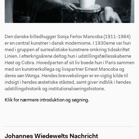
Den danske billedhugger Sonja Ferlov Mancoba (1911-1984)
er en central kunstner i dansk modernisme. I 1930erne var hun
med i gruppen af surrealistiske kunstnere omkring tidsskriftet
Linien. I efterkrigsårene deltog hun i udstillingsfællesskaberne
Høst og Cobra. Hovedparten af sit liv boede hun i Paris sammen
med sin kunstnerkollega og livspartner Ernest Mancoba og
deres søn Wonga. Hendes brevvekslinger er en vigtig kilde til
indsigt i hendes æstetiske ståsted, samt giver indblik i hendes
udstillingshistorik og institutionaliseringshistorie.
Klik for nærmere introduktion og søgning.
Johannes Wiedewelts Nachricht