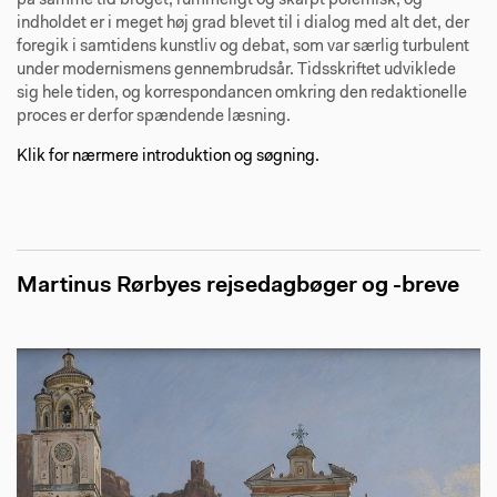
på samme tid broget, rummeligt og skarpt polemisk, og
indholdet er i meget høj grad blevet til i dialog med alt det, der
foregik i samtidens kunstliv og debat, som var særlig turbulent
under modernismens gennembrudsår. Tidsskriftet udviklede
sig hele tiden, og korrespondancen omkring den redaktionelle
proces er derfor spændende læsning.
Klik for nærmere introduktion og søgning.
Martinus Rørbyes rejsedagbøger og -breve