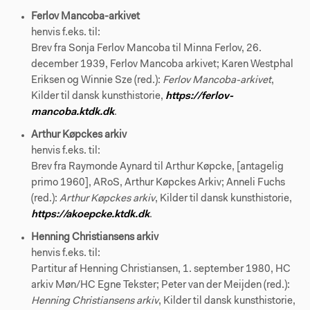
Ferlov Mancoba-arkivet
henvis f.eks. til:
Brev fra Sonja Ferlov Mancoba til Minna Ferlov, 26.
december 1939, Ferlov Mancoba arkivet; Karen Westphal
Eriksen og Winnie Sze (red.):
Ferlov Mancoba-arkivet
,
Kilder til dansk kunsthistorie,
https://ferlov-
mancoba.ktdk.dk
.
Arthur Køpckes arkiv
henvis f.eks. til:
Brev fra Raymonde Aynard til Arthur Køpcke, [antagelig
primo 1960], ARoS, Arthur Køpckes Arkiv; Anneli Fuchs
(red.):
Arthur Køpckes arkiv
, Kilder til dansk kunsthistorie,
https://akoepcke.ktdk.dk
.
Henning Christiansens arkiv
henvis f.eks. til:
Partitur af Henning Christiansen, 1. september 1980, HC
arkiv Møn/HC Egne Tekster; Peter van der Meijden (red.):
Henning Christiansens arkiv
, Kilder til dansk kunsthistorie,