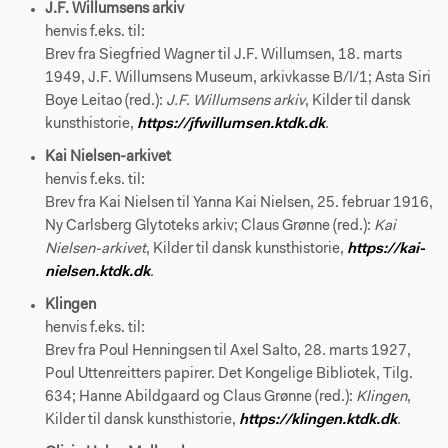
J.F. Willumsens arkiv
henvis f.eks. til:
Brev fra Siegfried Wagner til J.F. Willumsen, 18. marts
1949, J.F. Willumsens Museum, arkivkasse B/I/1; Asta Siri
Boye Leitao (red.):
J.F. Willumsens arkiv
, Kilder til dansk
kunsthistorie,
https://jfwillumsen.ktdk.dk
.
Kai Nielsen-arkivet
henvis f.eks. til:
Brev fra Kai Nielsen til Yanna Kai Nielsen, 25. februar 1916,
Ny Carlsberg Glytoteks arkiv; Claus Grønne (red.):
Kai
Nielsen-arkivet
, Kilder til dansk kunsthistorie,
https://kai-
nielsen.ktdk.dk
.
Klingen
henvis f.eks. til:
Brev fra Poul Henningsen til Axel Salto, 28. marts 1927,
Poul Uttenreitters papirer. Det Kongelige Bibliotek, Tilg.
634; Hanne Abildgaard og Claus Grønne (red.):
Klingen
,
Kilder til dansk kunsthistorie,
https://klingen.ktdk.dk
.