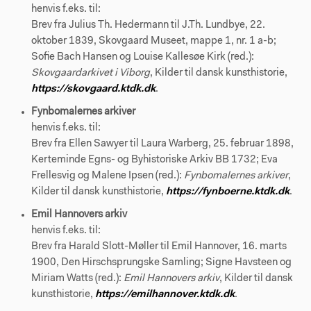
henvis f.eks. til:
Brev fra Julius Th. Hedermann til J.Th. Lundbye, 22.
oktober 1839, Skovgaard Museet, mappe 1, nr. 1 a-b;
Sofie Bach Hansen og Louise Kallesøe Kirk (red.):
Skovgaardarkivet i Viborg
, Kilder til dansk kunsthistorie,
https://skovgaard.ktdk.dk
.
Fynbomalernes arkiver
henvis f.eks. til:
Brev fra Ellen Sawyer til Laura Warberg, 25. februar 1898,
Kerteminde Egns- og Byhistoriske Arkiv BB 1732; Eva
Frellesvig og Malene Ipsen (red.):
Fynbomalernes arkiver
,
Kilder til dansk kunsthistorie,
https://fynboerne.ktdk.dk
.
Emil Hannovers arkiv
henvis f.eks. til:
Brev fra Harald Slott-Møller til Emil Hannover, 16. marts
1900, Den Hirschsprungske Samling; Signe Havsteen og
Miriam Watts (red.):
Emil Hannovers arkiv
, Kilder til dansk
kunsthistorie,
https://emilhannover.ktdk.dk
.