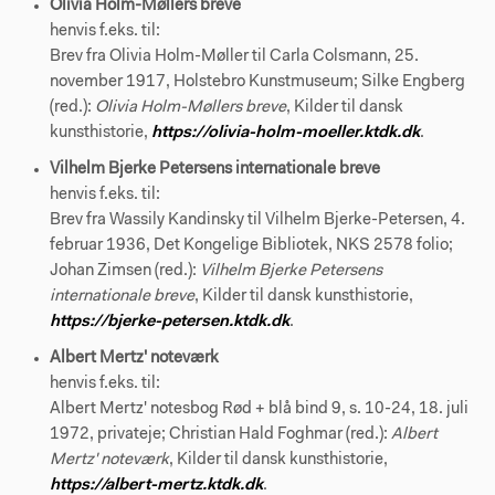
Olivia Holm-Møllers breve
henvis f.eks. til:
Brev fra Olivia Holm-Møller til Carla Colsmann, 25.
november 1917, Holstebro Kunstmuseum; Silke Engberg
(red.):
Olivia Holm-Møllers breve
, Kilder til dansk
kunsthistorie,
https://olivia-holm-moeller.ktdk.dk
.
Vilhelm Bjerke Petersens internationale breve
henvis f.eks. til:
Brev fra Wassily Kandinsky til Vilhelm Bjerke-Petersen, 4.
februar 1936, Det Kongelige Bibliotek, NKS 2578 folio;
Johan Zimsen (red.):
Vilhelm Bjerke Petersens
internationale breve
, Kilder til dansk kunsthistorie,
https://bjerke-petersen.ktdk.dk
.
Albert Mertz' noteværk
henvis f.eks. til:
Albert Mertz' notesbog Rød + blå bind 9, s. 10-24, 18. juli
1972, privateje; Christian Hald Foghmar (red.):
Albert
Mertz' noteværk
, Kilder til dansk kunsthistorie,
https://albert-mertz.ktdk.dk
.