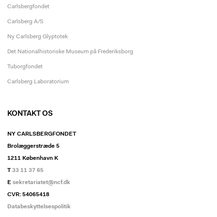
Carlsbergfondet
Carlsberg A/S
Ny Carlsberg Glyptotek
Det Nationalhistoriske Museum på Frederiksborg
Tuborgfondet
Carlsberg Laboratorium
KONTAKT OS
NY CARLSBERGFONDET
Brolæggerstræde 5
1211 København K
T
33 11 37 65
E
sekretariatet@ncf.dk
CVR: 54065418
Databeskyttelsespolitik