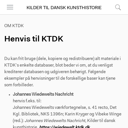
KILDER TIL DANSK KUNSTHISTORIE
Menu
Søg
OM KTDK
Henvis til KTDK
Du kan frit bruge (dele, kopiere og redistribuere) alt materiale i
KTDK’s enkelte databaser, blot beder vi om, at du venligst
krediterer databasen og udgiveren behørigt. Følgende
eksempler på henvisninger til de forskellige baser kan tjene
som forbilleder.
Johannes Wiedewelts Nachricht
henvis f.eks. til:
Johannes Wiedewelts værkfortegnelse, s. 41 recto, Det
Kgl. Bibliotek, NKS 1396n; Karin Kryger og Vibeke Winge
(red.):
Johannes Wiedewelts Nachricht
, Kilder til dansk
kunsthistorie,
https://wiedewelt.ktdk.dk
.