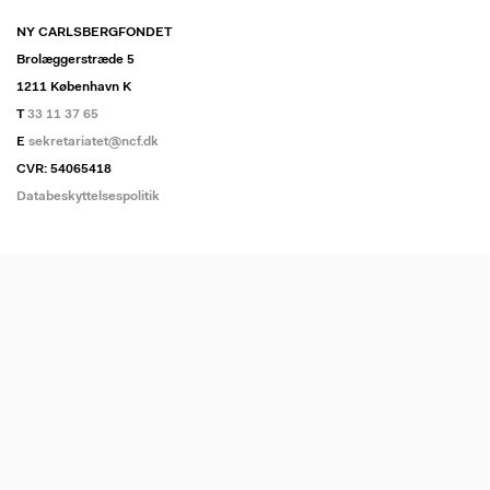
NY CARLSBERGFONDET
Brolæggerstræde 5
1211 København K
T
33 11 37 65
E
sekretariatet@ncf.dk
CVR: 54065418
Databeskyttelsespolitik