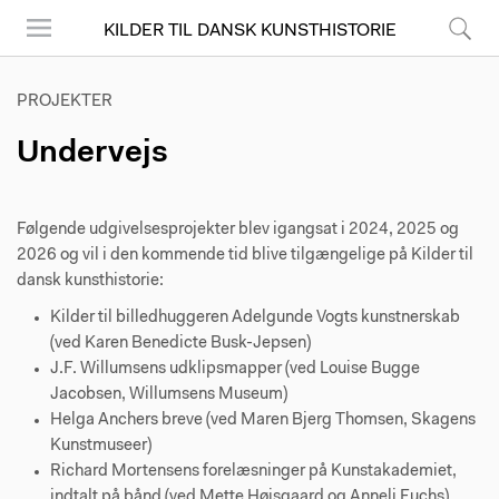
KILDER TIL DANSK KUNSTHISTORIE
Menu
Søg
PROJEKTER
Undervejs
Følgende udgivelsesprojekter blev igangsat i 2024, 2025 og
2026 og vil i den kommende tid blive tilgængelige på Kilder til
dansk kunsthistorie:
Kilder til billedhuggeren Adelgunde Vogts kunstnerskab
(ved Karen Benedicte Busk-Jepsen)
J.F. Willumsens udklipsmapper (ved Louise Bugge
Jacobsen, Willumsens Museum)
Helga Anchers breve (ved Maren Bjerg Thomsen, Skagens
Kunstmuseer)
Richard Mortensens forelæsninger på Kunstakademiet,
indtalt på bånd (ved Mette Højsgaard og Anneli Fuchs)