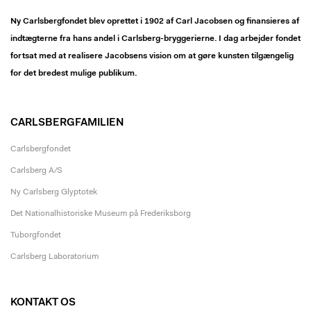
Ny Carlsbergfondet blev oprettet i 1902 af Carl Jacobsen og finansieres af
indtægterne fra hans andel i Carlsberg-bryggerierne. I dag arbejder fondet
fortsat med at realisere Jacobsens vision om at gøre kunsten tilgængelig
for det bredest mulige publikum.
CARLSBERGFAMILIEN
Carlsbergfondet
Carlsberg A/S
Ny Carlsberg Glyptotek
Det Nationalhistoriske Museum på Frederiksborg
Tuborgfondet
Carlsberg Laboratorium
KONTAKT OS