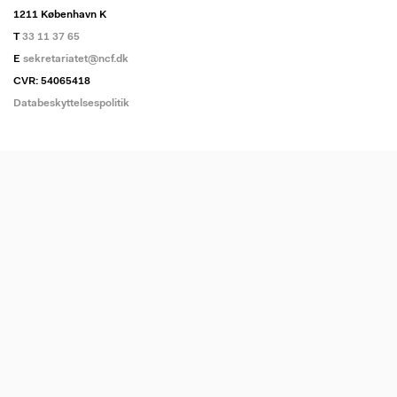
1211 København K
T
33 11 37 65
E
sekretariatet@ncf.dk
CVR: 54065418
Databeskyttelsespolitik