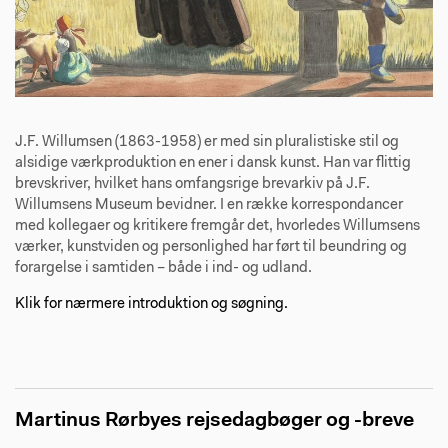
J.F. Willumsen (1863-1958) er med sin pluralistiske stil og
alsidige værkproduktion en ener i dansk kunst. Han var flittig
brevskriver, hvilket hans omfangsrige brevarkiv på J.F.
Willumsens Museum bevidner. I en række korrespondancer
med kollegaer og kritikere fremgår det, hvorledes Willumsens
værker, kunstviden og personlighed har ført til beundring og
forargelse i samtiden – både i ind- og udland.
Klik for nærmere introduktion og søgning.
Martinus Rørbyes rejsedagbøger og -breve