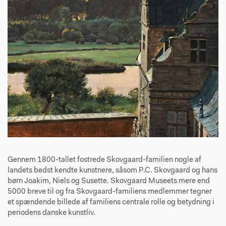
Gennem 1800-tallet fostrede Skovgaard-familien nogle af
landets bedst kendte kunstnere, såsom P.C. Skovgaard og hans
børn Joakim, Niels og Susette. Skovgaard Museets mere end
5000 breve til og fra Skovgaard-familiens medlemmer tegner
et spændende billede af familiens centrale rolle og betydning i
periodens danske kunstliv.