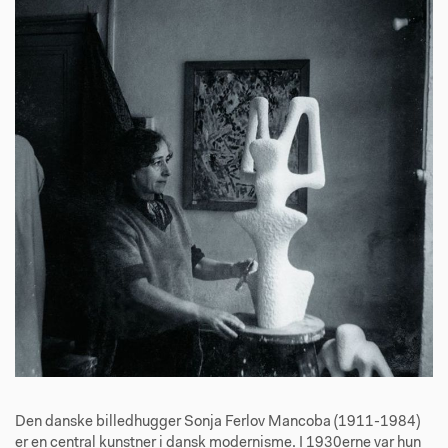
Den danske billedhugger Sonja Ferlov Mancoba (1911-1984)
er en central kunstner i dansk modernisme. I 1930erne var hun