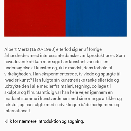
Albert Mertz (1920-1990) efterlod sig en af forrige
århundredes mest interessante danske værkproduktioner. Som
hovedoverskrift kan man sige han konstant var ude i en
undersøgelse af kunsten og, ikke mindst, dens forhold til
virkeligheden. Han eksperimenterede, tvivlede og spurgte til
hvad er kunst? Han fulgte sin kunstneriske tanke eller ide og
udtrykte den i alle medier fra maleri, tegning, collage til
skulptur og film. Samtidig var han hele vejen igennem en
markant stemme i kunstverdenen med sine mange artikler og
tekster, og han fulgte med i udviklingen både herhjemme og
internationalt.
Klik for nærmere introduktion og søgning.