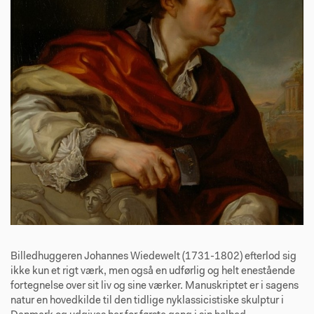
Billedhuggeren Johannes Wiedewelt (1731-1802) efterlod sig
ikke kun et rigt værk, men også en udførlig og helt enestående
fortegnelse over sit liv og sine værker. Manuskriptet er i sagens
natur en hovedkilde til den tidlige nyklassicistiske skulptur i