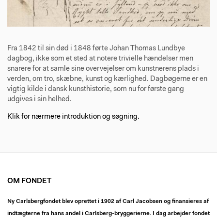
Fra 1842 til sin død i 1848 førte Johan Thomas Lundbye
dagbog, ikke som et sted at notere trivielle hændelser men
snarere for at samle sine overvejelser om kunstnerens plads i
verden, om tro, skæbne, kunst og kærlighed. Dagbøgerne er en
vigtig kilde i dansk kunsthistorie, som nu for første gang
udgives i sin helhed.
Klik for nærmere introduktion og søgning.
OM FONDET
Ny Carlsbergfondet blev oprettet i 1902 af Carl Jacobsen og finansieres af
indtægterne fra hans andel i Carlsberg-bryggerierne. I dag arbejder fondet