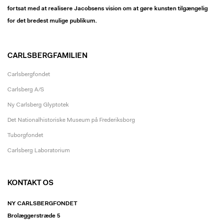
fortsat med at realisere Jacobsens vision om at gøre kunsten tilgængelig
for det bredest mulige publikum.
CARLSBERGFAMILIEN
Carlsbergfondet
Carlsberg A/S
Ny Carlsberg Glyptotek
Det Nationalhistoriske Museum på Frederiksborg
Tuborgfondet
Carlsberg Laboratorium
KONTAKT OS
NY CARLSBERGFONDET
Brolæggerstræde 5